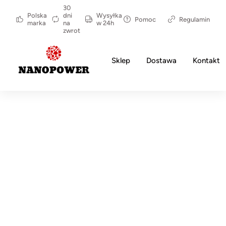
30
Polska
dni
Wysyłka
Pomoc
Regulamin
marka
na
w 24h
zwrot
Sklep
Dostawa
Kontakt