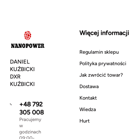
Więcej informacji
Regulamin sklepu
DANIEL
Polityka prywatności
KUŹBICKI
Jak zwrócić towar?
DXR
KUŹBICKI
Dostawa
Kontakt
+48 792
Wiedza
305 008
Pracujemy
Hurt
w
godzinach
09:00-