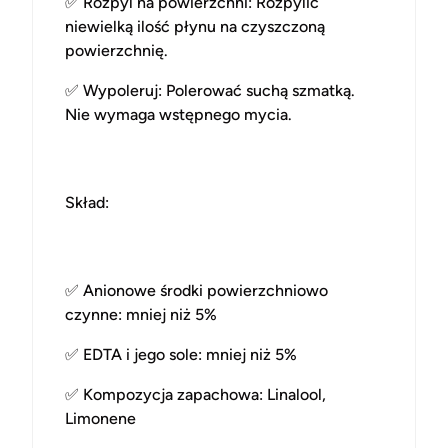
✅
Rozpyl na powierzchni
: Rozpylić
niewielką ilość płynu na czyszczoną
powierzchnię.
✅
Wypoleruj
: Polerować suchą szmatką.
Nie wymaga wstępnego mycia.
Skład:
✅
Anionowe środki powierzchniowo
czynne
: mniej niż 5%
✅
EDTA i jego sole
: mniej niż 5%
✅
Kompozycja zapachowa
: Linalool,
Limonene