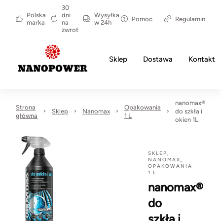
30
Polska
dni
Wysyłka
Pomoc
Regulamin
marka
na
w 24h
zwrot
Sklep
Dostawa
Kontakt
nanomax®
Strona
Opakowania
Sklep
Nanomax
do szkła i
główna
1 L
okien 1L
SKLEP
,
NANOMAX
,
OPAKOWANIA
1 L
nanomax®
do
szkła i