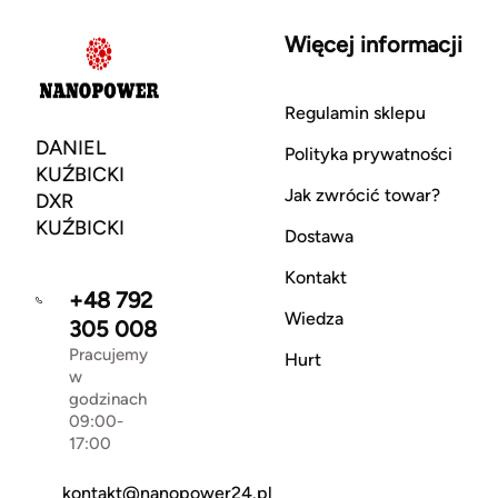
Więcej informacji
Regulamin sklepu
DANIEL
Polityka prywatności
KUŹBICKI
Jak zwrócić towar?
DXR
KUŹBICKI
Dostawa
Kontakt
+48 792
Wiedza
305 008
Pracujemy
Hurt
w
godzinach
09:00-
17:00
kontakt@nanopower24.pl