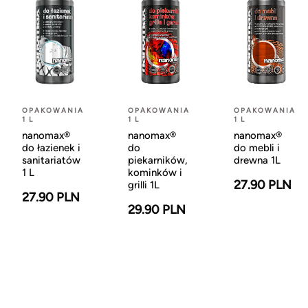
OPAKOWANIA
OPAKOWANIA
OPAKOWANIA
1 L
1 L
1 L
nanomax®
nanomax®
nanomax®
do łazienek i
do
do mebli i
sanitariatów
piekarników,
drewna 1L
1 L
kominków i
27.90 PLN
grilli 1L
27.90 PLN
29.90 PLN