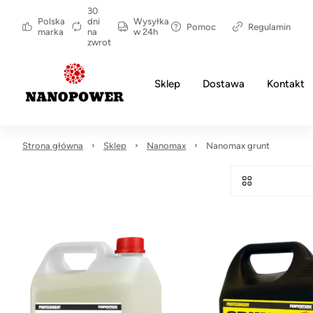
30
Polska
dni
Wysyłka
Pomoc
Regulamin
marka
na
w 24h
zwrot
Sklep
Dostawa
Kontakt
Strona główna
Sklep
Nanomax
Nanomax grunt