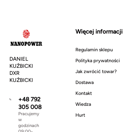
Więcej informacji
Regulamin sklepu
DANIEL
Polityka prywatności
KUŹBICKI
Jak zwrócić towar?
DXR
KUŹBICKI
Dostawa
Kontakt
+48 792
Wiedza
305 008
Pracujemy
Hurt
w
godzinach
09:00-