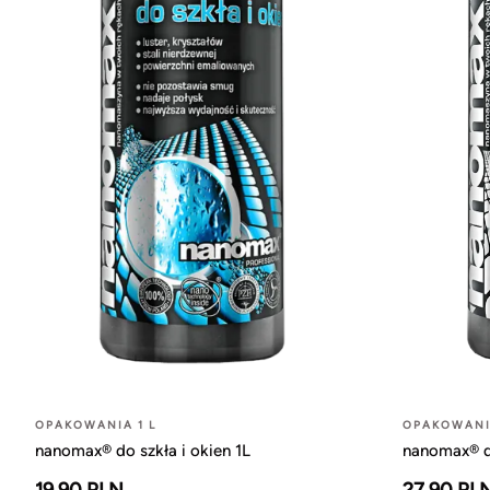
OPAKOWANIA 1 L
OPAKOWANIA
nanomax® do szkła i okien 1L
nanomax® do
19.90 PLN
27.90 PL