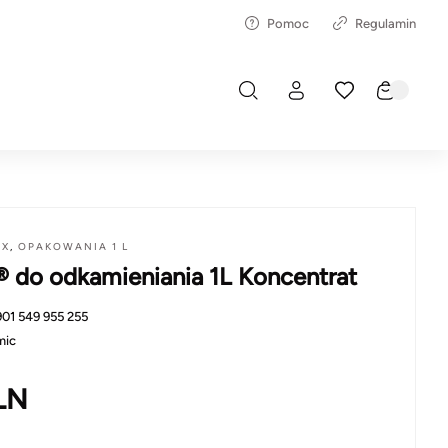
Pomoc
Regulamin
AX
,
OPAKOWANIA 1 L
 do odkamieniania 1L Koncentrat
901 549 955 255
mic
LN