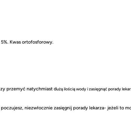
 5%. Kwas ortofosforowy.
oczy przemyć natychmiast d
użą ilością wody i zasięgnąć porady leka
ę poczujesz, niezwłocznie zasięgnij porady lekarza- jeżeli to