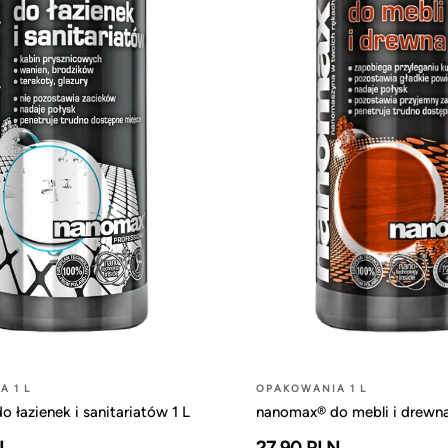
 1 L
OPAKOWANIA 1 L
 łazienek i sanitariatów 1 L
nanomax® do mebli i drewna
N
27.90 PLN