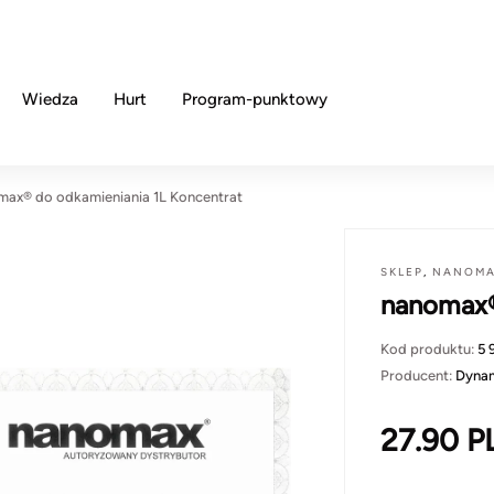
Wiedza
Hurt
Program-punktowy
max® do odkamieniania 1L Koncentrat
SKLEP
,
NANOM
nanomax®
Kod produktu:
5 
Producent:
Dyna
27.90
P