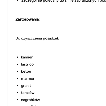
Szczególnie polecany do silnie zabrudzonych po
Zastosowania:
Do czyszczenia posadzek
kamień
lastrico
beton
marmur
granit
tarasów
nagrobków