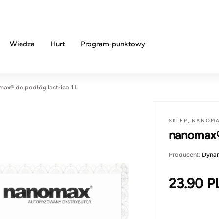
Wiedza
Hurt
Program-punktowy
ax® do podłóg lastrico 1 L
SKLEP
,
NANOM
nanomax® 
Producent:
Dyna
23.90
P