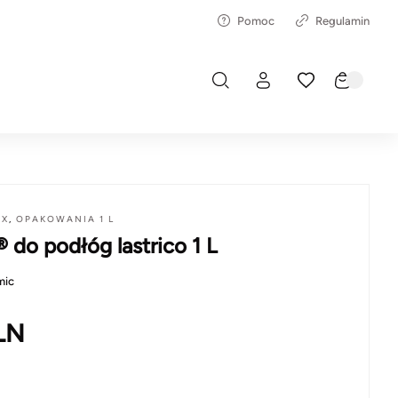
Pomoc
Regulamin
AX
,
OPAKOWANIA 1 L
do podłóg lastrico 1 L
mic
LN